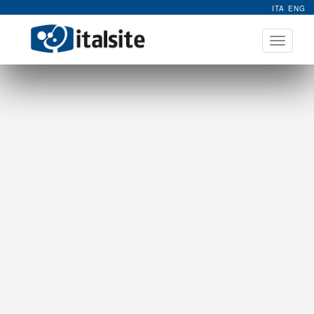
ITA
ENG
Apri
menu