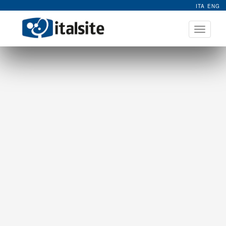
ITA
ENG
Apri
menu